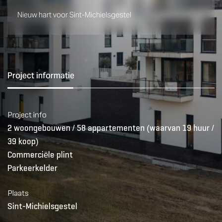
Nieuw hart voor Sint-Michielsgestel
Project informatie
Project info
2 woongebouwen / 58 appartementen (waarvan 19 huur /
39 koop)
Commerciële plint
Parkeerkelder
Plaats
Sint-Michielsgestel