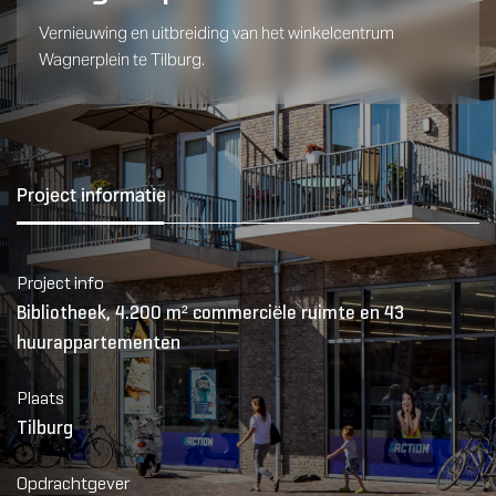
Vernieuwing en uitbreiding van het winkelcentrum
Wagnerplein te Tilburg.
Project informatie
Project info
Bibliotheek, 4.200 m² commerciële ruimte en 43
huurappartementen
Plaats
Tilburg
Opdrachtgever