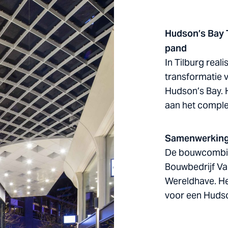
Hudson’s Bay T
pand
In Tilburg rea
transformatie 
Hudson’s Bay. H
aan het comple
Samenwerking
De bouwcombina
Bouwbedrijf Van
Wereldhave. He
voor een Hudso