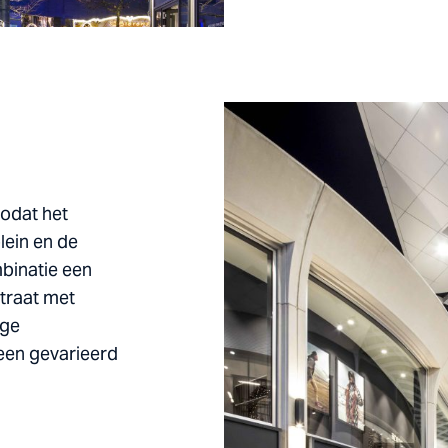
odat het
lein en de
binatie een
traat met
age
een gevarieerd