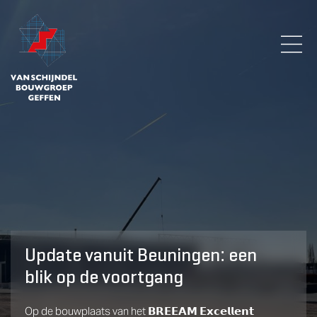
Update vanuit Beuningen: een
blik op de voortgang
Op de bouwplaats van het 𝗕𝗥𝗘𝗘𝗔𝗠 𝗘𝘅𝗰𝗲𝗹𝗹𝗲𝗻𝘁